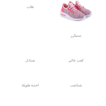
فلات
سنيكرز
كعب عالي
صنادل
شباشب
احذية طويلة