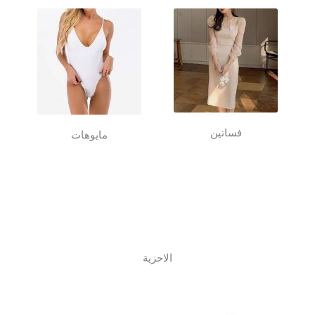
فساتين
مايوهات
الاحزية