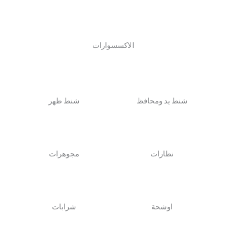
الاكسسوارات
شنط يد ومحافظ
شنط ظهر
نظارات
مجوهرات
اوشحة
شرابات