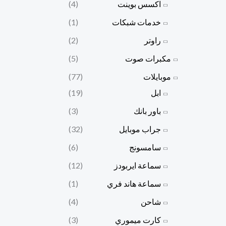
اكسس بوينت
(4)
خدمات شبكات
(1)
راوتر
(2)
مكبرات صوت
(5)
موبايلات
(77)
ابل
(19)
باور بانك
(3)
جراب موبايل
(32)
سامسونج
(6)
سماعة ايربودز
(12)
سماعة هاند فري
(1)
شاحن
(4)
كارت ميموري
(3)