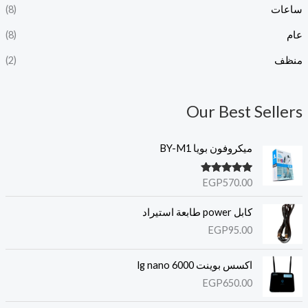
ساعات
(8)
عام
(8)
منظف
(2)
Our Best Sellers
ميكروفون بويا BY-M1
تم التقييم
EGP
570.00
5.00
من 5
كابل power طابعة استيراد
EGP
95.00
اكسس بوينت lg nano 6000
EGP
650.00