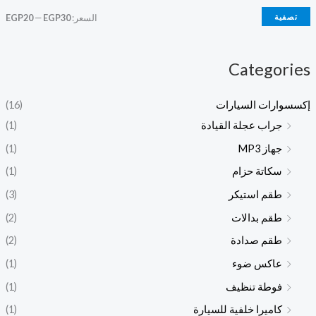
ع
ع
تصفية
السعر:
EGP30
—
EGP20
ر
ر
Categories
إكسسوارات السيارات
(16)
جراب عجلة القيادة
(1)
جهاز MP3
(1)
سكاتة حزام
(1)
طقم استيكر
(3)
طقم بدالات
(2)
طقم صدادة
(2)
عاكس ضوء
(1)
فوطة تنظيف
(1)
كاميرا خلفية للسيارة
(1)