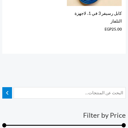
كابل رسيفر 3 في 1، لاجهزة
التلفاز
EGP
25.00
أ
أ
د
ع
ن
ل
Filter by Price
ى
ى
س
س