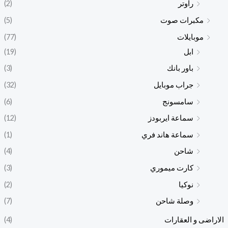
راوتر
(2)
مكبرات صوت
(5)
موبايلات
(77)
ابل
(19)
باور بانك
(3)
جراب موبايل
(32)
سامسونج
(6)
سماعة ايربودز
(12)
سماعة هاند فري
(1)
شاحن
(4)
كارت ميموري
(3)
نوكيا
(2)
وصلة شاحن
(7)
الاراضى و العقارات
(4)