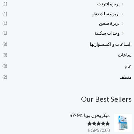
بريزة انترنت
(1)
بريزة سلك دش
(1)
بريزة شحن
(1)
وحدات سكنية
(1)
الساعات و اكسسوارتها
(8)
ساعات
(8)
عام
(8)
منظف
(2)
Our Best Sellers
ميكروفون بويا BY-M1
تم التقييم
EGP
570.00
5.00
من 5