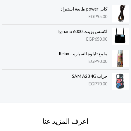
كابل power طابعة استيراد
EGP
95.00
اكسس بوينت lg nano 6000
EGP
650.00
ملمع تابلوه السيارة – Relax
EGP
90.00
جراب SAM A23 4G
EGP
70.00
اعرف المزيد عنا