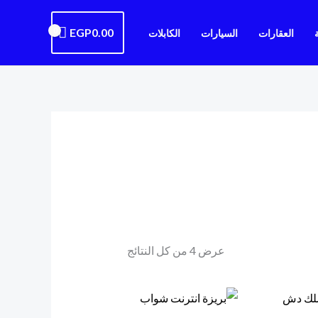
EGP
0.00
العقارات
السيارات
الكابلات
تم
الفرز
حسب
الشهرة
عرض ⁦4⁩ من كل النتائج