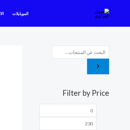
خطي
لى
الموبايلات
الا
لمحتوى
أ
أ
د
ع
ن
ل
ى
ى
س
س
Filter by Price
ع
ع
ر
ر