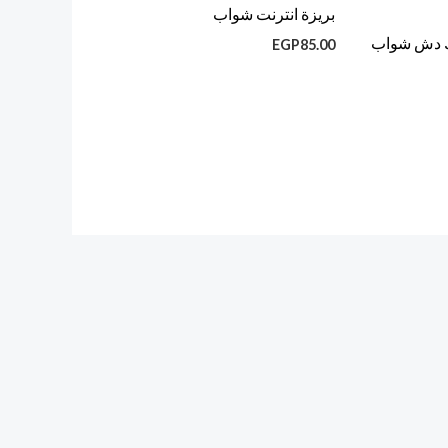
بريزة انترنت شواب
ك دش شواب
EGP
85.00