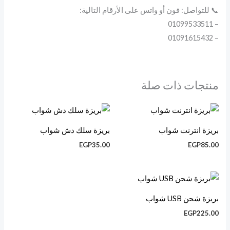
📞 للتواصل: فون أو واتس على الأرقام التالية:
– 01099533511
– 01091615432
منتجات ذات صلة
بريزة انترنت شواب
بريزة سلك دش شواب
EGP
35.00
EGP
85.00
بريزة شحن USB شواب
EGP
225.00