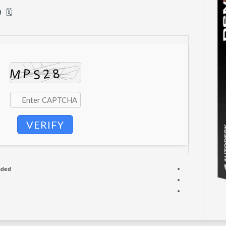
🗓 Updated on: 2026-05-09
VERIFY
nded