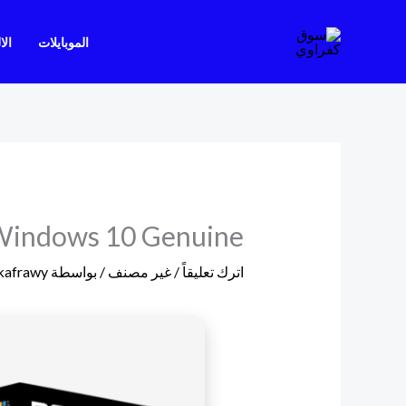
خطي
لى
الموبايلات
الا
لمحتوى
 Windows 10 Genuine
اترك تعليقاً
/
غير مصنف
/ بواسطة
kafrawy