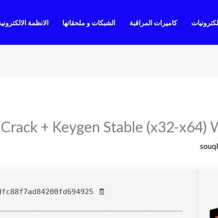
لكترونيات
كاميرات المراقبة
الشبكات و ملحقاتها
الانظمة الالكترونية
Crack + Keygen Stable (x32-x64)
souq
🧾 Hash-sum — de0d973e3edfc88f7ad84200fd694925