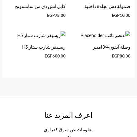
صمولة دش بجلدة داخلية
كابل اتش دي من سامسونج
EGP
75.00
EGP
10.00
وصلة آيفون3/4امبير
ريسيفر شارب ستار H5
EGP
600.00
EGP
80.00
اعرف المزيد عنا
معلومات عن سوق كفراوي